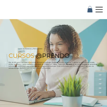
Cursos de Nivelación y Reforzamiento
CURSOS
@PRENDO
Más de 260 cursos que tienen el propósito de lograr aprendizajes pendientes de años anteriores, o reforzar los aprendizajes actuales
difíciles de alcanzar, y están orientados a escolares de 4° Básico a II° Medio. Cada curso
@prendo
es una de las unidades de aprendizaje
definidas por el MINEDUC, para un nivel escolar y asignatura en particular; Están conformados por 10 a 12 lecciones o módulos de
autoaprendizaje, diseñados para ser realizados en 3 a 4 semanas.