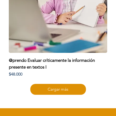
@prendo Evaluar críticamente la información
presente en textos I
Precio
$48.000
Cargar más