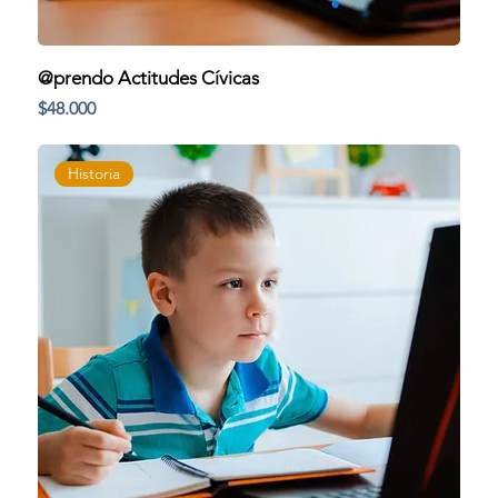
@prendo Actitudes Cívicas
Precio
$48.000
Historia