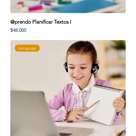
@prendo Planificar Textos I
Precio
$48.000
Lenguaje