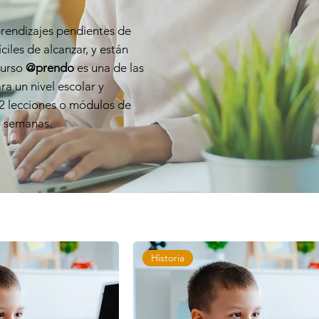
prendizajes pendientes de
ciles de alcanzar, y están
curso
@prendo
es una de las
a un nivel escolar y
12 lecciones o módulos de
4 semanas.
Historia