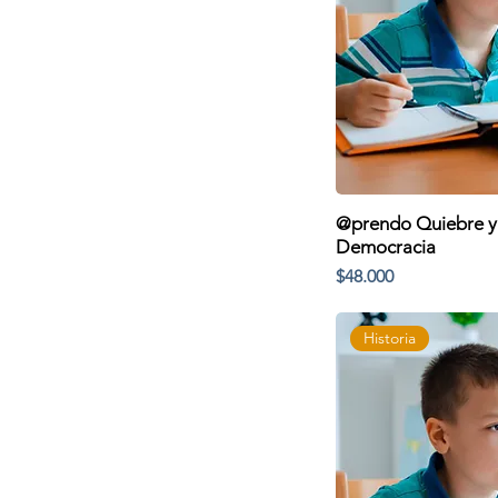
@prendo Quiebre y 
Democracia
Precio
$48.000
Historia