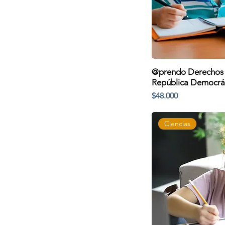
@prendo Derechos 
República Democrá
Precio
$48.000
Ciencias