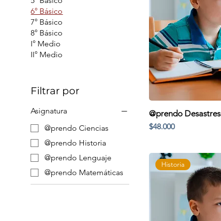
5° Básico
6° Básico
7° Básico
8° Básico
I° Medio
II° Medio
Filtrar por
Asignatura
@prendo Desastres 
Precio
$48.000
@prendo Ciencias
@prendo Historia
@prendo Lenguaje
Historia
@prendo Matemáticas