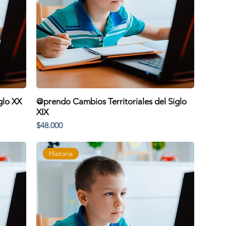
glo XX
@prendo Cambios Territoriales del Siglo
XIX
Precio
$48.000
Historia