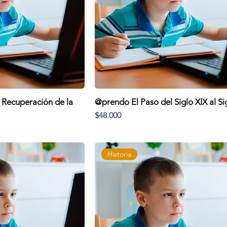
Recuperación de la
@prendo El Paso del Siglo XIX al Si
Precio
$48.000
Historia