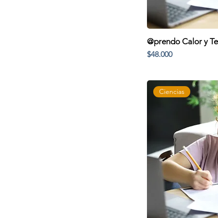
@prendo Calor y T
Precio
$48.000
Ciencias