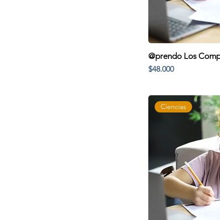
@prendo Los Compo
Precio
$48.000
Ciencias