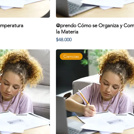
emperatura
@prendo Cómo se Organiza y Com
la Materia
Precio
$48.000
Ciencias