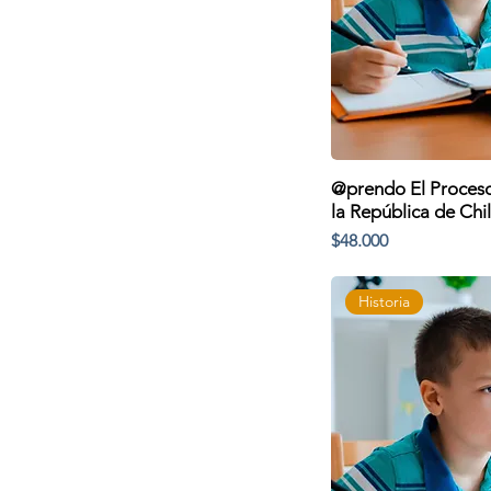
@prendo El Proceso
la República de Chi
Precio
$48.000
Historia