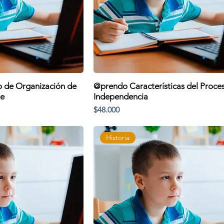
 de Organización de
@prendo Características del Proce
le
Independencia
Precio
$48.000
Historia