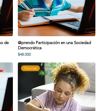
so de
@prendo Participación en una Sociedad
Democrática
Precio
$48.000
Ciencias