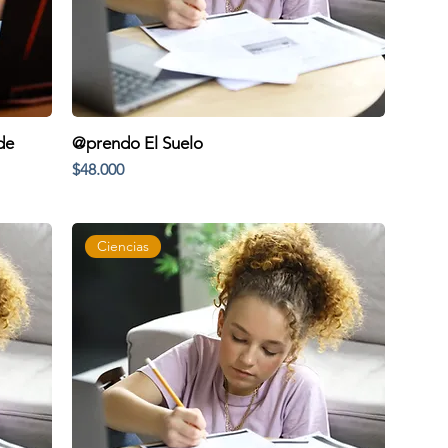
de
@prendo El Suelo
Precio
$48.000
Ciencias