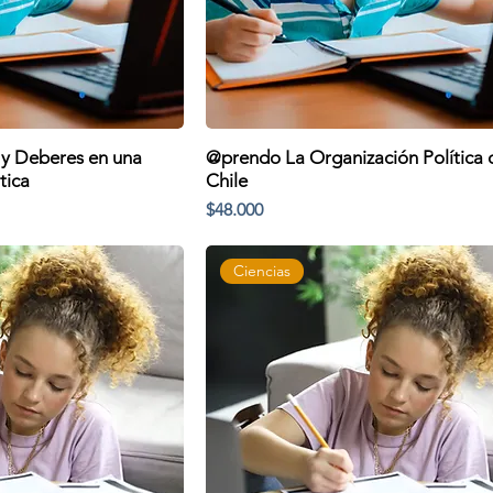
y Deberes en una
@prendo La Organización Política 
tica
Chile
Precio
$48.000
Ciencias