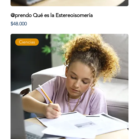
@prendo Qué es la Estereoisomería
Precio
$48.000
Ciencias