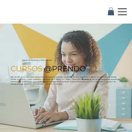
Cursos de Nivelación y Reforzamiento
CURSOS
@PRENDO
Más de 260 cursos que tienen el propósito de lograr aprendizajes pendientes de años anteriores, o reforzar los aprendizajes actuales
difíciles de alcanzar, y están orientados a escolares de 4° Básico a II° Medio. Cada curso
@prendo
es una de las unidades de aprendizaje
definidas por el MINEDUC, para un nivel escolar y asignatura en particular; Están conformados por 10 a 12 lecciones o módulos de
autoaprendizaje, diseñados para ser realizados en 3 a 4 semanas.