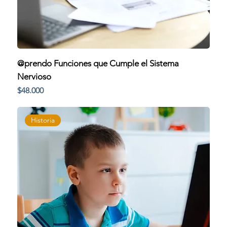
@prendo Funciones que Cumple el Sistema
Nervioso
Precio
$48.000
Historia