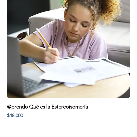
@prendo Qué es la Estereoisomería
@pr
Precio
Pre
$48.000
$48