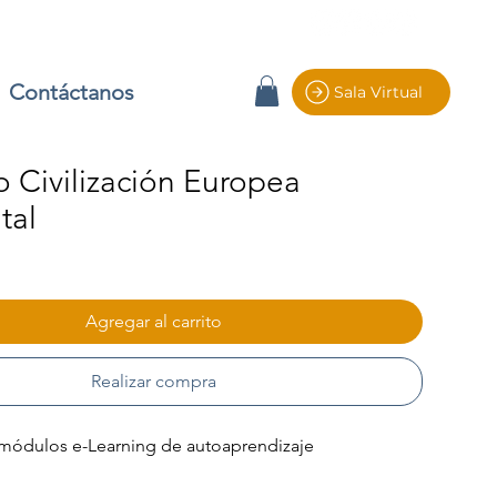
Contáctanos
Sala Virtual
 Civilización Europea
tal
io
Agregar al carrito
Realizar compra
módulos e-Learning de autoaprendizaje