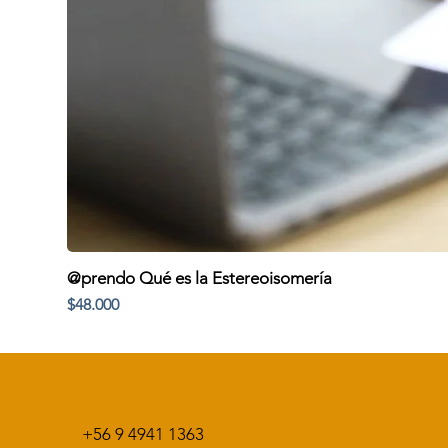
@prendo Qué es la Estereoisomería
Precio
$48.000
+56 9 4941 1363