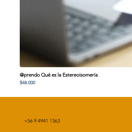
@prendo Qué es la Estereoisomería
Precio
$48.000
+56 9 4941 1363