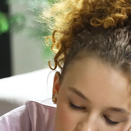
Retroal
Evaluac