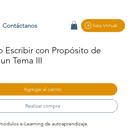
Contáctanos
Sala Virtual
 Escribir con Propósito de
 un Tema III
io
Agregar al carrito
Realizar compra
módulos e-Learning de autoaprendizaje.