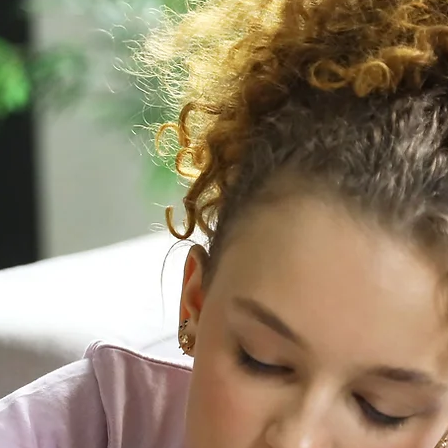
Retroal
Evaluac