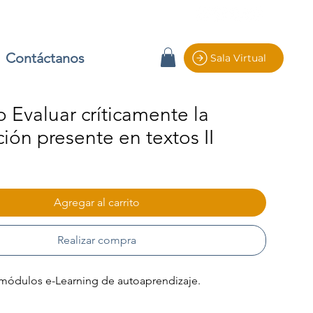
Contáctanos
Sala Virtual
 Evaluar críticamente la
ión presente en textos II
io
Agregar al carrito
Realizar compra
módulos e-Learning de autoaprendizaje.