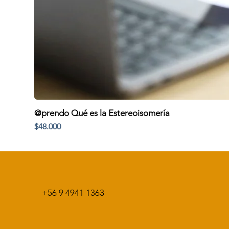
@prendo Qué es la Estereoisomería
Precio
$48.000
+56 9 4941 1363