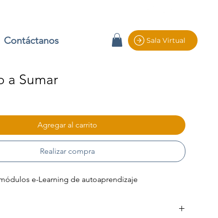
Contáctanos
Sala Virtual
o a Sumar
io
Agregar al carrito
Realizar compra
módulos e-Learning de autoaprendizaje