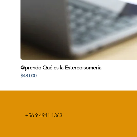
@prendo Qué es la Estereoisomería
Precio
$48.000
+56 9 4941 1363