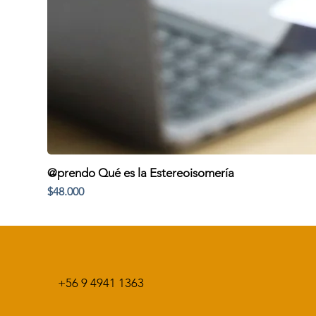
@prendo Qué es la Estereoisomería
Precio
$48.000
+56 9 4941 1363