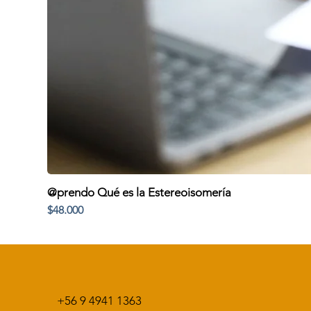
@prendo Qué es la Estereoisomería
Precio
$48.000
+56 9 4941 1363