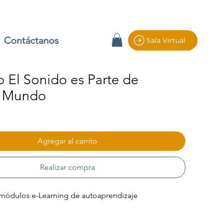
Contáctanos
Sala Virtual
 El Sonido es Parte de
o Mundo
io
Agregar al carrito
Realizar compra
módulos e-Learning de autoaprendizaje