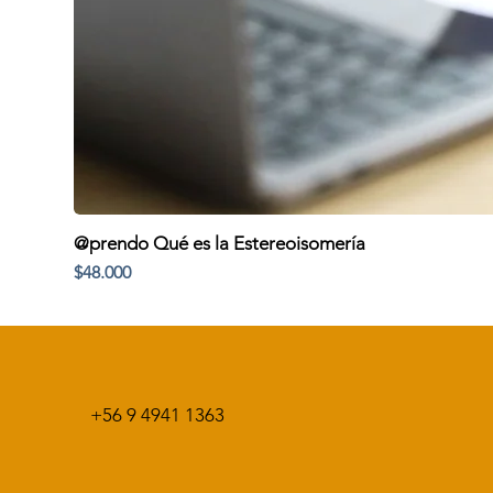
@prendo Qué es la Estereoisomería
Precio
$48.000
+56 9 4941 1363