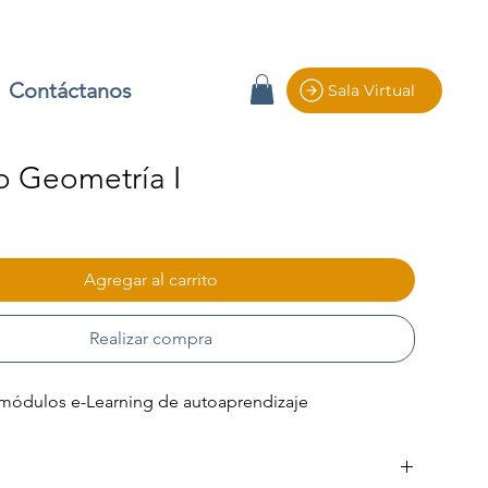
Contáctanos
Sala Virtual
 Geometría I
io
Agregar al carrito
Realizar compra
módulos e-Learning de autoaprendizaje