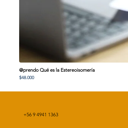
@prendo Qué es la Estereoisomería
Precio
$48.000
+56 9 4941 1363