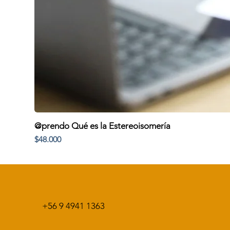
@prendo Qué es la Estereoisomería
Precio
$48.000
+56 9 4941 1363