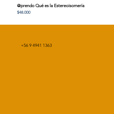
@prendo Qué es la Estereoisomería
Precio
$48.000
+56 9 4941 1363