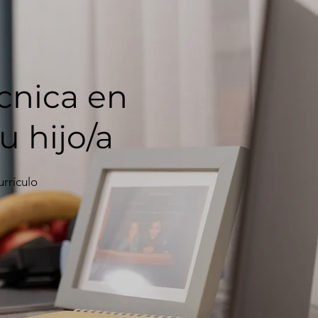
cnica en
u hijo/a
urrículo