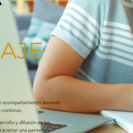
AJE
l y acompañamiento docente
o continuo.
rollo y difusión en las
e a mirar una pantalla",