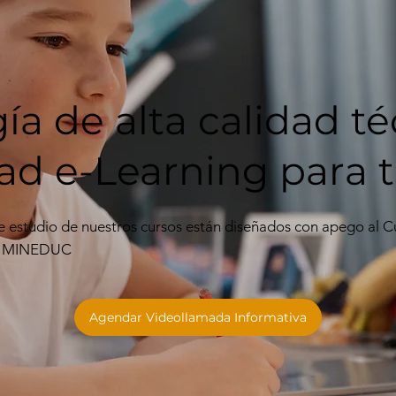
a de alta calidad té
d e-Learning para t
e estudio de nuestros cursos están diseñados con apego al C
el MINEDUC
Agendar Videollamada Informativa