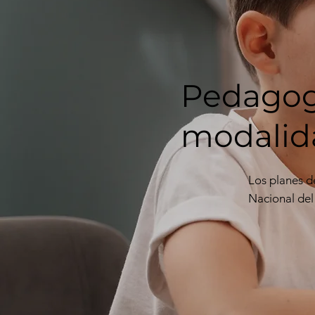
Pedagogí
modalida
Los planes d
Nacional d