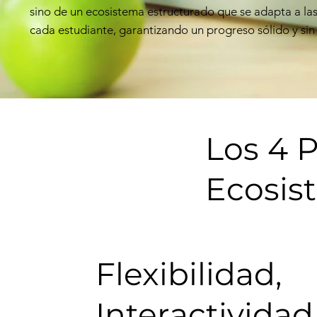
sino de un ecosistema estructurado que se adapta a la
cada estudiante, garantizando un progreso sólido y si
Los 4 P
Ecosis
Flexibilidad,
Interactividad