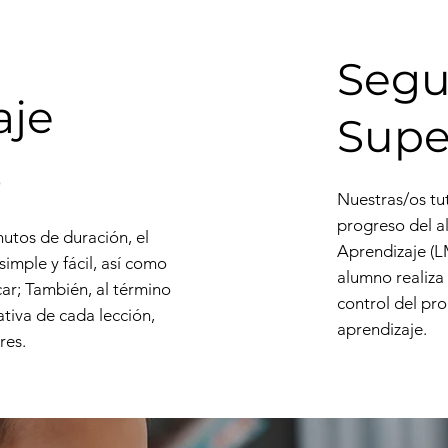
Segu
aje
Supe
s
Nuestras/os tut
progreso del a
utos de duración, el
Aprendizaje (L
imple y fácil, así como
alumno realiza 
car; También, al término
control del pr
tiva de cada lección,
aprendizaje.
res.