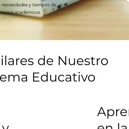
s necesidades y tiempos de
n vacíos académicos.
ilares de Nuestro
tema Educativo
Apre
 y
en la