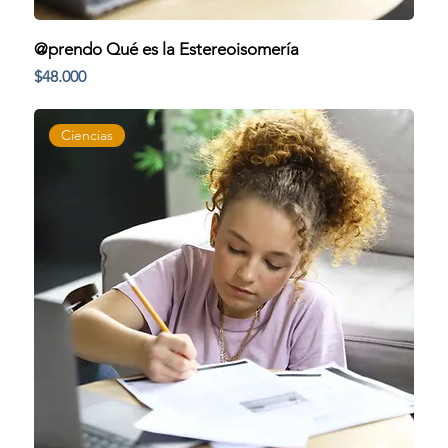
@prendo Qué es la Estereoisomería
Precio
$48.000
Ciencias