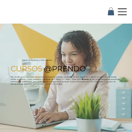
Cursos de Nivelación y Reforzamiento
CURSOS
@PRENDO
Más de 260 cursos que tienen el propósito de lograr aprendizajes pendientes de años anteriores, o reforzar los aprendizajes actuales
difíciles de alcanzar, y están orientados a escolares de 4° Básico a II° Medio. Cada curso
@prendo
es una de las unidades de aprendizaje
definidas por el MINEDUC, para un nivel escolar y asignatura en particular; Están conformados por 10 a 12 lecciones o módulos de
autoaprendizaje, diseñados para ser realizados en 3 a 4 semanas.