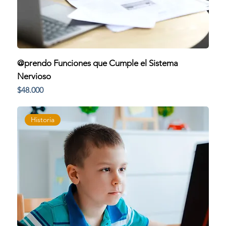
@prendo Funciones que Cumple el Sistema
Nervioso
Precio
$48.000
Historia