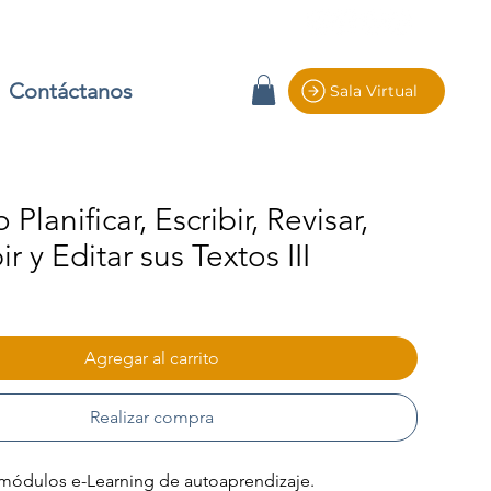
Contáctanos
Sala Virtual
Planificar, Escribir, Revisar,
r y Editar sus Textos III
io
Agregar al carrito
Realizar compra
módulos e-Learning de autoaprendizaje.