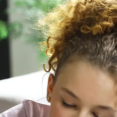
Fortale
Retroal
Evaluac