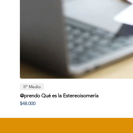
II° Medio
@prendo Qué es la Estereoisomería
Precio
$48.000